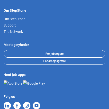
Om StepStone
Om StepStone
Support
The Network
Modtag nyheder
For jobsøgere
For arbejdsgivere
Hent job-apps
Følg os