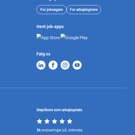
For jobsøgere
For arbejdsgivere
Hent job-apps
Følg os
StepStone som arbejdsplads
36
evalueringer på Jobindex