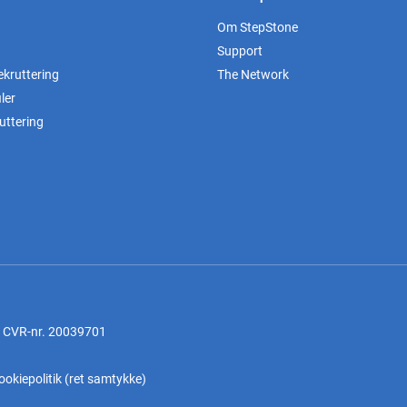
Om StepStone
Support
ekruttering
The Network
ler
uttering
, CVR-nr. 20039701
ookiepolitik
(
ret samtykke
)