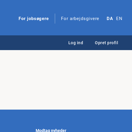
For jobsøgere
For arbejdsgivere
DA
EN
Log ind
Opret profil
Modtag nyheder