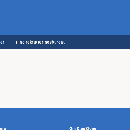
er
Find rekrutteringsbureau
vere
Om StepStone