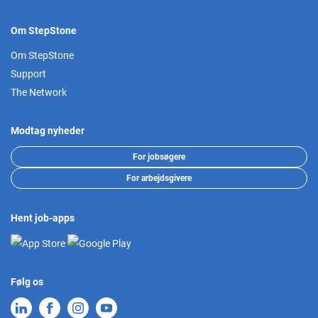
Om StepStone
Om StepStone
Support
The Network
Modtag nyheder
For jobsøgere
For arbejdsgivere
Hent job-apps
Følg os