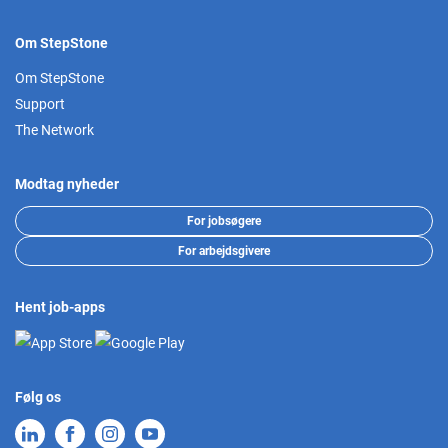
Om StepStone
Om StepStone
Support
The Network
Modtag nyheder
For jobsøgere
For arbejdsgivere
Hent job-apps
Følg os