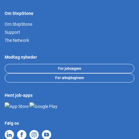
Om StepStone
Om StepStone
Support
The Network
Modtag nyheder
For jobsøgere
For arbejdsgivere
Hent job-apps
Følg os