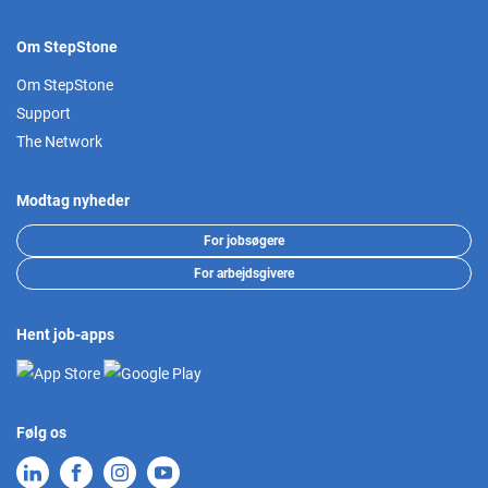
Om StepStone
Om StepStone
Support
The Network
Modtag nyheder
For jobsøgere
For arbejdsgivere
Hent job-apps
Følg os