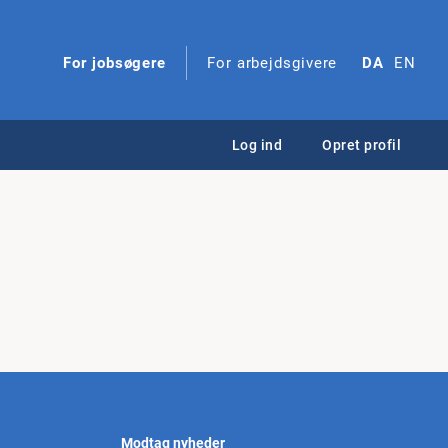
For jobsøgere
For arbejdsgivere
DA
EN
Log ind
Opret profil
Modtag nyheder