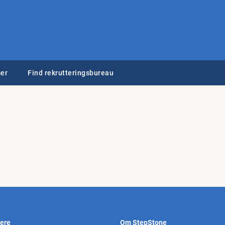
er
Find rekrutteringsbureau
vere
Om StepStone