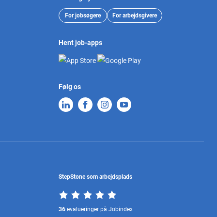
For jobsøgere
For arbejdsgivere
Hent job-apps
Følg os
StepStone som arbejdsplads
36
evalueringer på Jobindex