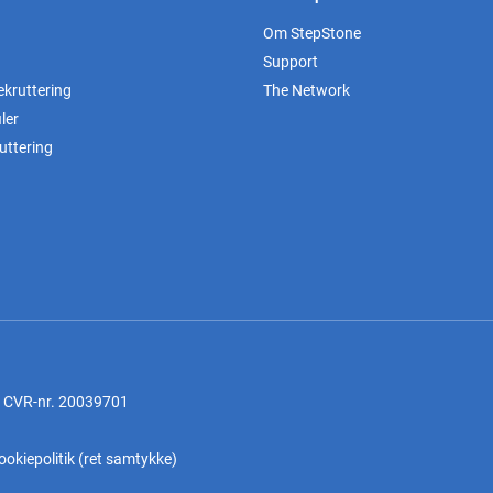
Om StepStone
Support
ekruttering
The Network
ler
uttering
, CVR-nr. 20039701
ookiepolitik
(
ret samtykke
)