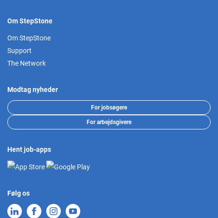
Om StepStone
Om StepStone
Support
The Network
Modtag nyheder
For jobsøgere
For arbejdsgivere
Hent job-apps
Følg os