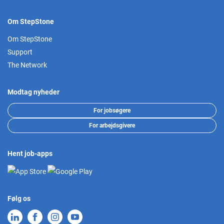
Om StepStone
Om StepStone
Support
The Network
Modtag nyheder
For jobsøgere
For arbejdsgivere
Hent job-apps
Følg os