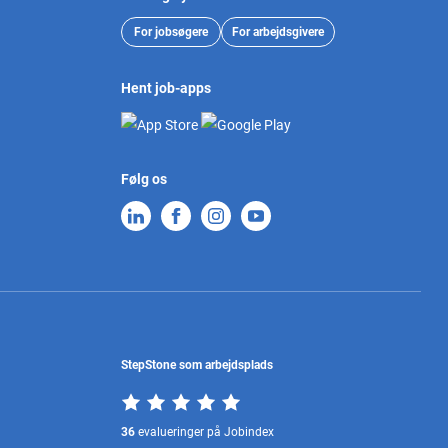
For jobsøgere
For arbejdsgivere
Hent job-apps
Følg os
StepStone som arbejdsplads
36
evalueringer på Jobindex