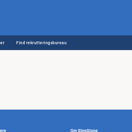
er
Find rekrutteringsbureau
vere
Om StepStone