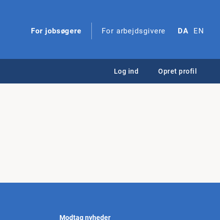
For jobsøgere
For arbejdsgivere
DA
EN
Log ind
Opret profil
Modtag nyheder