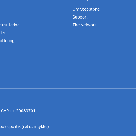
Om StepStone
Support
ekruttering
The Network
ler
uttering
, CVR-nr. 20039701
ookiepolitik
(
ret samtykke
)