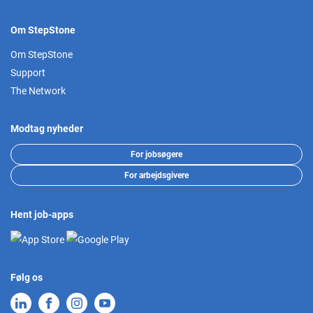
Om StepStone
Om StepStone
Support
The Network
Modtag nyheder
For jobsøgere
For arbejdsgivere
Hent job-apps
Følg os