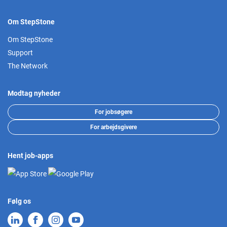
Om StepStone
Om StepStone
Support
The Network
Modtag nyheder
For jobsøgere
For arbejdsgivere
Hent job-apps
Følg os