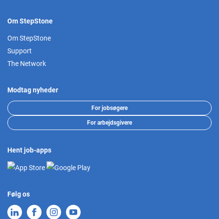
Om StepStone
Om StepStone
Support
The Network
Modtag nyheder
For jobsøgere
For arbejdsgivere
Hent job-apps
Følg os