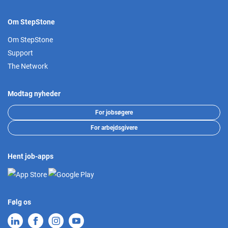
Om StepStone
Om StepStone
Support
The Network
Modtag nyheder
For jobsøgere
For arbejdsgivere
Hent job-apps
Følg os