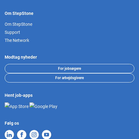
Om StepStone
Om StepStone
Support
The Network
Modtag nyheder
For jobsøgere
For arbejdsgivere
Hent job-apps
Følg os