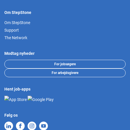
Om StepStone
Om StepStone
Support
The Network
Modtag nyheder
For jobsøgere
For arbejdsgivere
Hent job-apps
Følg os