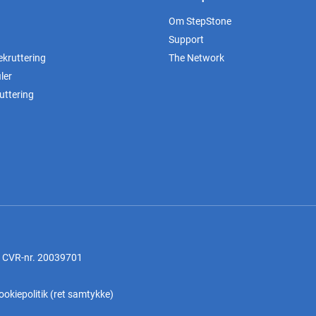
Om StepStone
Support
ekruttering
The Network
ler
uttering
, CVR-nr. 20039701
ookiepolitik
(
ret samtykke
)