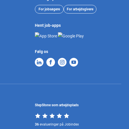
For jobsøgere
For arbejdsgivere
Hent job-apps
Følg os
StepStone som arbejdsplads
36
evalueringer på Jobindex