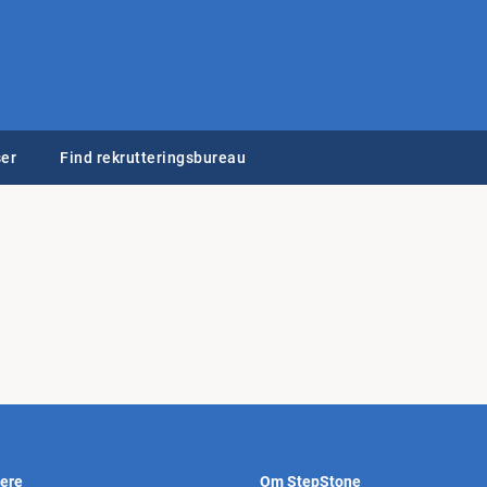
er
Find rekrutteringsbureau
vere
Om StepStone