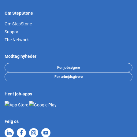
Om StepStone
Om StepStone
Support
The Network
Modtag nyheder
For jobsøgere
For arbejdsgivere
Hent job-apps
Følg os