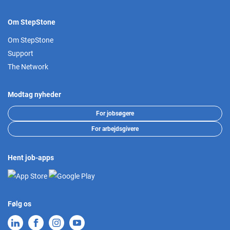
Om StepStone
Om StepStone
Support
The Network
Modtag nyheder
For jobsøgere
For arbejdsgivere
Hent job-apps
Følg os