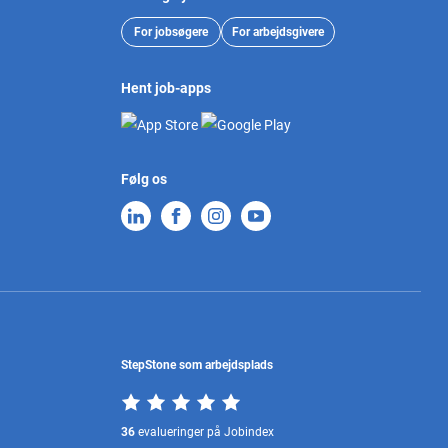
For jobsøgere
For arbejdsgivere
Hent job-apps
Følg os
StepStone som arbejdsplads
36
evalueringer på Jobindex