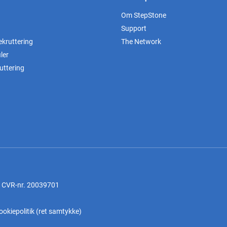
Om StepStone
Support
ekruttering
The Network
ler
uttering
, CVR-nr. 20039701
ookiepolitik
(
ret samtykke
)