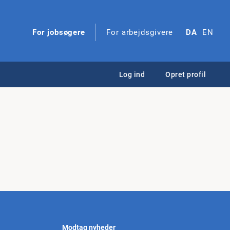
For jobsøgere
For arbejdsgivere
DA
EN
Log ind
Opret profil
Modtag nyheder