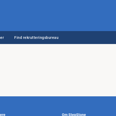
er
Find rekrutteringsbureau
vere
Om StepStone