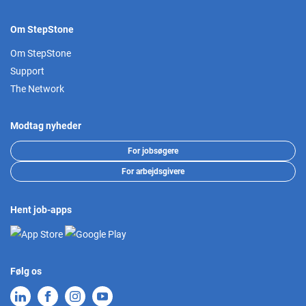
Om StepStone
Om StepStone
Support
The Network
Modtag nyheder
For jobsøgere
For arbejdsgivere
Hent job-apps
Følg os