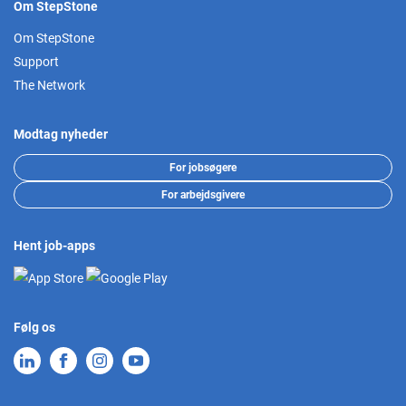
Om StepStone
Om StepStone
Support
The Network
Modtag nyheder
For jobsøgere
For arbejdsgivere
Hent job-apps
Følg os