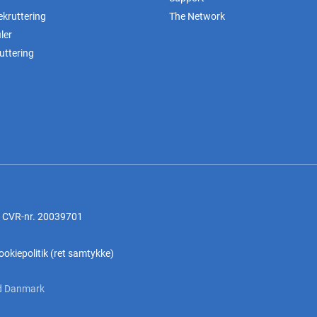
ekruttering
The Network
ler
uttering
, CVR-nr. 20039701
ookiepolitik
(
ret samtykke
)