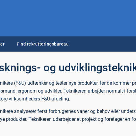
er
Find rekrutteringsbureau
sknings- og udviklingstekni
knikere (F&U) udtænker og tester nye produkter, før de kommer p
bsmand, ergonom og udvikler. Teknikeren arbejder normalt i fors
 store virksomheders F&U-afdeling.
nikere analyserer først forbrugernes vaner og behov eller under
 nye produkter. Teknikeren udarbejder et projekt og foretager en 