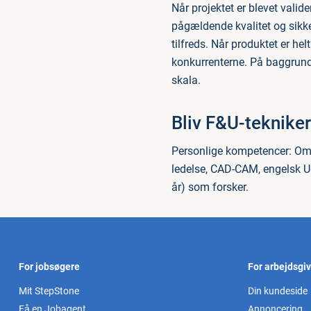
Når projektet er blevet valid
pågældende kvalitet og sikke
tilfreds. Når produktet er h
konkurrenterne. På baggrund 
skala.
Bliv F&U-tekniker
Personlige kompetencer: Omhu
ledelse, CAD-CAM, engelsk U
år) som forsker.
For jobsøgere
For arbejdsgi
Mit StepStone
Din kundeside
Få en Jobagent
Annoncering