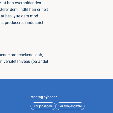
e, at han overholder den
erer dem, indtil han er helt
or at beskytte dem mod
t produceret i industriel
ndgående branchekendskab,
niversitetsniveau (på andet
Modtag nyheder
For jobsøgere
For arbejdsgivere