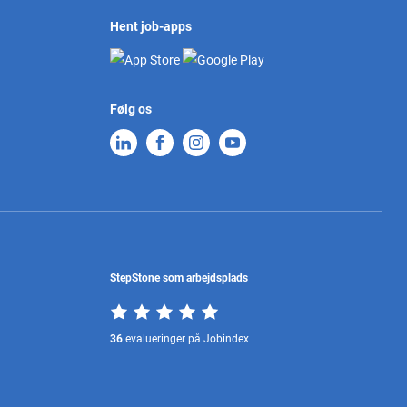
Hent job-apps
Følg os
StepStone som arbejdsplads
36
evalueringer på Jobindex