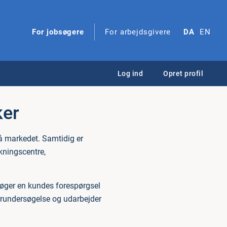
For jobsøgere
For arbejdsgivere
DA
EN
Log ind
Opret profil
ker
å markedet. Samtidig er
kningscentre,
søger en kundes forespørgsel
forundersøgelse og udarbejder