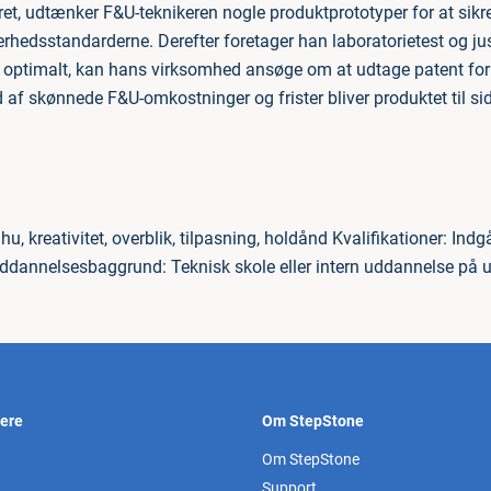
eret, udtænker F&U-teknikeren nogle produktprototyper for at sikr
rhedsstandarderne. Derefter foretager han laboratorietest og just
elt optimalt, kan hans virksomhed ansøge om at udtage patent f
af skønnede F&U-omkostninger og frister bliver produktet til sids
, kreativitet, overblik, tilpasning, holdånd Kvalifikationer: I
ddannelsesbaggrund: Teknisk skole eller intern uddannelse på u
vere
Om StepStone
Om StepStone
Support