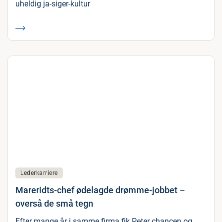
uheldig ja-siger-kultur
Lederkarriere
Mareridts-chef ødelagde drømme-jobbet –
overså de små tegn
Efter mange år i samme firma fik Peter chancen og