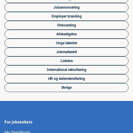
Jobannoncering
Employer branding
Onboarding
Afskedigelse
Unge talenter
Jobmarkedet
Ledelse
International rekruttering
HR og lederrekruttering
Øvrige
For jobseekers
My StepStone