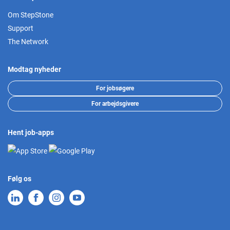
Om StepStone
Support
The Network
Modtag nyheder
For jobsøgere
For arbejdsgivere
Hent job-apps
Følg os