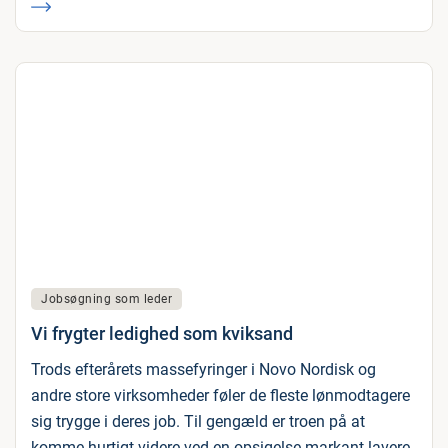
Jobsøgning som leder
Vi frygter ledighed som kviksand
Trods efterårets massefyringer i Novo Nordisk og
andre store virksomheder føler de fleste lønmodtagere
sig trygge i deres job. Til gengæld er troen på at
komme hurtigt videre ved en opsigelse markant lavere