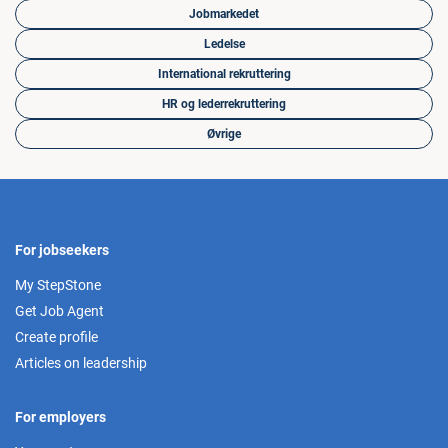
Jobmarkedet
Ledelse
International rekruttering
HR og lederrekruttering
Øvrige
For jobseekers
My StepStone
Get Job Agent
Create profile
Articles on leadership
For employers