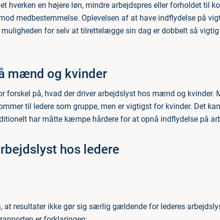
det hverken en højere løn, mindre arbejdspres eller forholdet til ko
mod medbestemmelse. Oplevelsen af at have indflydelse på vigti
muligheden for selv at tilrettelægge sin dag er dobbelt så vigtig
på mænd og kvinder
stor forskel på, hvad der driver arbejdslyst hos mænd og kvinde
t kommer til ledere som gruppe, men er vigtigst for kvinder. Det
aditionelt har måtte kæmpe hårdere for at opnå indflydelse på ar
arbejdslyst hos ledere
, at resultater ikke gør sig særlig gældende for lederes arbejdsly
rapporten er forklaringen: