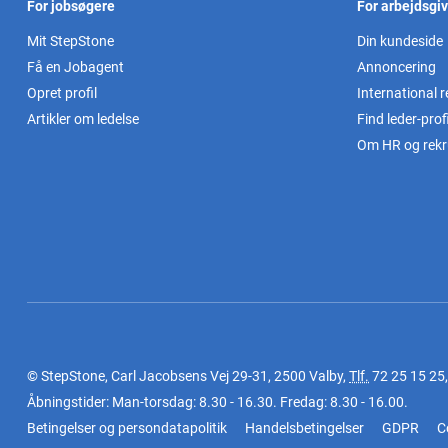
For jobsøgere
For arbejdsgi
Mit StepStone
Din kundeside
Få en Jobagent
Annoncering
Opret profil
International r
Artikler om ledelse
Find leder-profi
Om HR og rekr
© StepStone, Carl Jacobsens Vej 29-31, 2500 Valby,
Tlf.
72 25 15 25
Åbningstider: Man-torsdag: 8.30 - 16.30. Fredag: 8.30 - 16.00.
Betingelser og persondatapolitik
Handelsbetingelser
GDPR
C