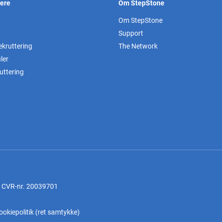
vere
Om StepStone
Om StepStone
Support
ekruttering
The Network
ler
uttering
, CVR-nr. 20039701
ookiepolitik
(
ret samtykke
)