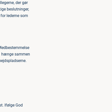
llegerne, der gør
ge beslutninger,
 for lederne som
r. Medbestemmelse
 kan hænge sammen
bejdspladserne.
st. Ifølge God