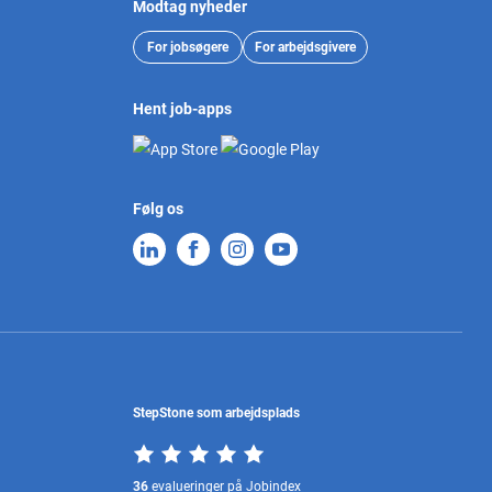
Modtag nyheder
For jobsøgere
For arbejdsgivere
Hent job-apps
Følg os
StepStone som arbejdsplads
36
evalueringer på Jobindex