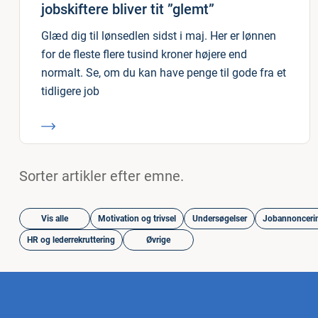
jobskiftere bliver tit ”glemt”
Glæd dig til lønsedlen sidst i maj. Her er lønnen
for de fleste flere tusind kroner højere end
normalt. Se, om du kan have penge til gode fra et
tidligere job
Sorter artikler efter emne.
Vis alle
Motivation og trivsel
Undersøgelser
Jobannonceri
HR og lederrekruttering
Øvrige