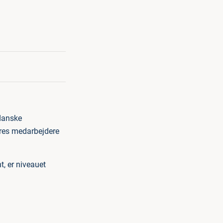
 danske
deres medarbejdere
, er niveauet