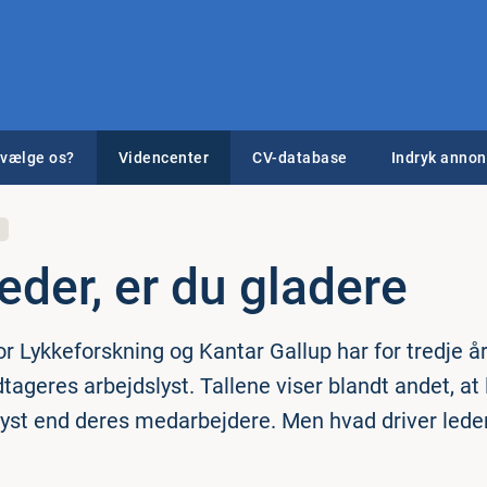
 vælge os?
Videncenter
CV-database
Indryk anno
leder, er du gladere
 for Lykkeforskning og Kantar Gallup har for tredje år
ageres arbejdslyst. Tallene viser blandt andet, at 
lyst end deres medarbejdere. Men hvad driver lede