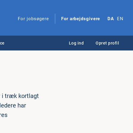
For jobsøgere
For arbejdsgivere
DA
EN
nce
Log ind
Opret profil
 i træk kortlagt
ledere har
res