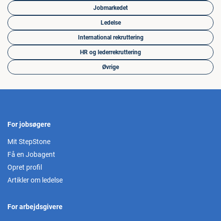
Jobmarkedet
Ledelse
International rekruttering
HR og lederrekruttering
Øvrige
For jobsøgere
Mit StepStone
Få en Jobagent
Opret profil
Artikler om ledelse
For arbejdsgivere