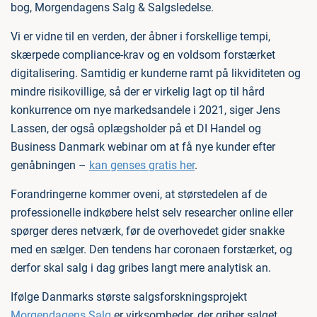
bog, Morgendagens Salg & Salgsledelse.
Vi er vidne til en verden, der åbner i forskellige tempi,
skærpede compliance-krav og en voldsom forstærket
digitalisering. Samtidig er kunderne ramt på likviditeten og
mindre risikovillige, så der er virkelig lagt op til hård
konkurrence om nye markedsandele i 2021, siger Jens
Lassen, der også oplægsholder på et DI Handel og
Business Danmark webinar om at få nye kunder efter
genåbningen –
kan genses gratis her
.
Forandringerne kommer oveni, at størstedelen af de
professionelle indkøbere helst selv researcher online eller
spørger deres netværk, før de overhovedet gider snakke
med en sælger. Den tendens har coronaen forstærket, og
derfor skal salg i dag gribes langt mere analytisk an.
Ifølge Danmarks største salgsforskningsprojekt
Morgendagens Salg
er virksomheder, der griber salget