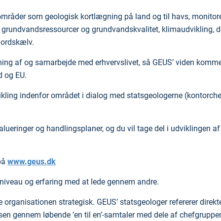
områder som geologisk kortlægning på land og til havs, monitor
r grundvandsressourcer og grundvandskvalitet, klimaudvikling, 
jordskælv.
vning af og samarbejde med erhvervslivet, så GEUS’ viden komme
d og EU.
vikling indenfor området i dialog med statsgeologerne (kontorch
ueringer og handlingsplaner, og du vil tage del i udviklingen af
på
www.geus.dk
t niveau og erfaring med at lede gennem andre.
organisationen strategisk. GEUS’ statsgeologer refererer direkte
elsen gennem løbende ’en til en’-samtaler med dele af chefgruppe