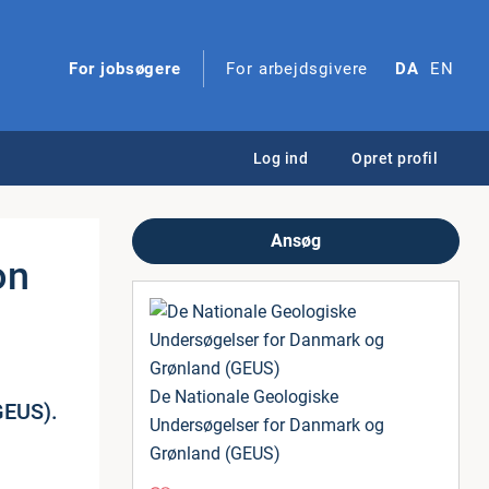
For jobsøgere
For arbejdsgivere
DA
EN
Log ind
Opret profil
Ansøg
on
De Nationale Geologiske
GEUS).
Undersøgelser for Danmark og
Grønland (GEUS)