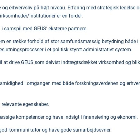
og erhvervsliv på højt niveau. Erfaring med strategisk ledelse o
virksomheder/institutioner er en fordel.
g i samspil med GEUS’ eksterne partnere.
om en række forhold af stor samfundsmæssig betydning både i
lutningsprocesser i et politisk styret administrativt system.
l at drive GEUS som delvist indtægtsdækket virksomhed og blik 
r og smidighed i omgangen med både forskningsverdenen og erhver
å relevante egenskaber.
ssige kompetencer og have indsigt i finansiering og økonomi.
n god kommunikator og have gode samarbejdsevner.