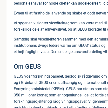
personaleansvar for nogle chefer kan uddelegeres til di
Evnen til at fastholde, anvende og skabe et godt netværk
Vi søger en visionær vicedirektør, som kan være med til 
forskellige dele af erhvervslivet, og at GEUS bidrager t
Samtidig skal vicedirektøren sammen med den administr
institutionens øvrige ledere værne om GEUS’ status og in
et højt fagligt niveau. Den endelige ansvarsfordeling vil
Om GEUS
GEUS yder forskningsbaseret, geologisk rådgivning o
og i Grønland. GEUS er en uafhængig og internationalt or
Forsyningsministeriet (KEFM). GEUS har status som st
350 millioner kroner, som er nogenlunde ligeligt fordelt
forskningsprojekter og rådgivningsopgaver. Vi gennemfør
projektorienteret matrixstruktur i otte faglige afdelinger