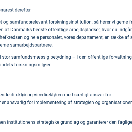
narest derefter.
ret og samfundsrelevant forskningsinstitution, så hører vi gerne fr
n af Danmarks bedste offentlige arbejdspladser, hvor du indgår 
efkredsen og hele personalet, vores departement, en række af 
terne samarbejdspartnere.
tor samfundsmæssig betydning – i den offentlige forvaltning,
landets forskningsmiljøer.
ende direktør
og vicedirektøren med særligt ansvar for
 er
ansvarlig for implementering af strategien og organisatione
en institutionens strategiske grundlag og
garanterer den faglig