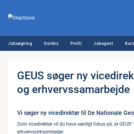
Jobsøgning
Guides
Profil
Jobagent
Kurs
GEUS søger ny vi­ce­di­rek
og er­hvervs­sam­ar­bej­de
Vi søger ny vicedirektør til De Nationale 
Som vicedirektør vil du have særligt fokus på, at GEUS
erhvervsvirksomheder.