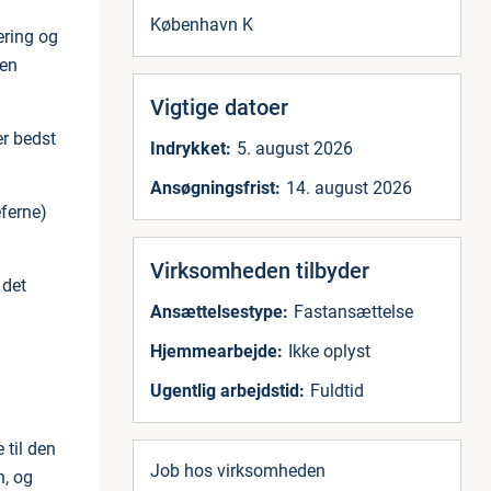
København K
ering og
den
Vigtige datoer
r bedst
Indrykket:
5. august 2026
Ansøgningsfrist:
14. august 2026
eferne)
Virksomheden tilbyder
 det
Ansættelsestype:
Fastansættelse
Hjemmearbejde:
Ikke oplyst
Ugentlig arbejdstid:
Fuldtid
 til den
Job hos virksomheden
n, og