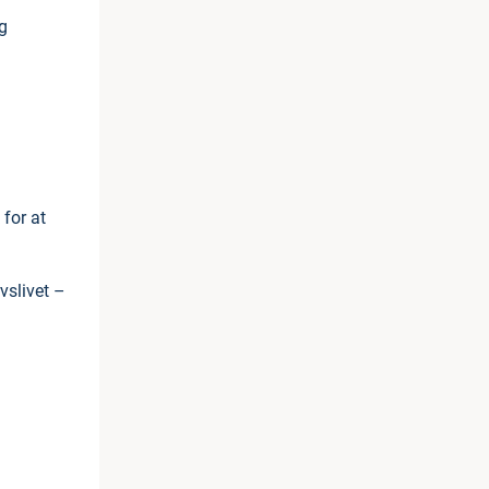
g
for at
vslivet –