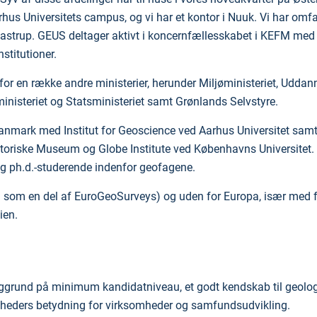
hus Universitets campus, og vi har et kontor i Nuuk. Vi har omf
 i Taastrup. GEUS deltager aktivt i koncernfællesskabet i KEFM me
stitutioner.
 en række andre ministerier, herunder Miljøministeriet, Uddan
ministeriet og Statsministeriet samt Grønlands Selvstyre.
anmark med Institut for Geoscience ved Aarhus Universitet samt 
storiske Museum og Globe Institute ved Københavns Universitet
og ph.d.-studerende indenfor geofagene.
eks. som en del af EuroGeoSurveys) og uden for Europa, især med
ien.
aggrund på minimum kandidatniveau, et godt kendskab til geolog
gheders betydning for virksomheder og samfundsudvikling.