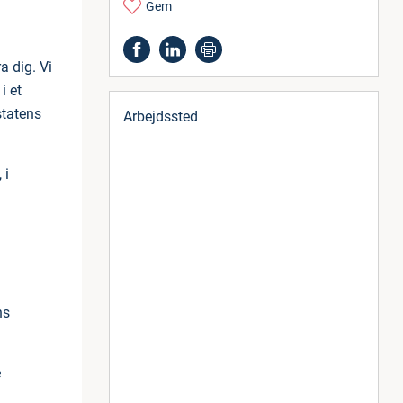
Gem
a dig. Vi
i et
statens
Arbejdssted
 i
ns
e