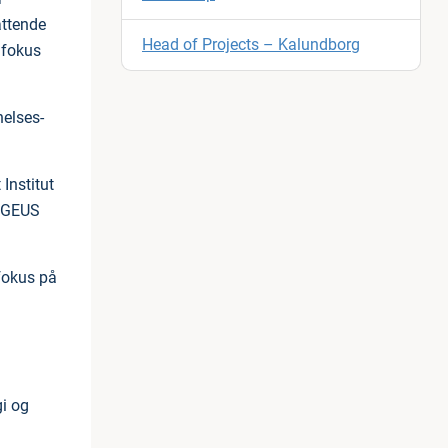
attende
Head of Projects – Kalundborg
d fokus
nelses-
Institut
. GEUS
 fokus på
i og