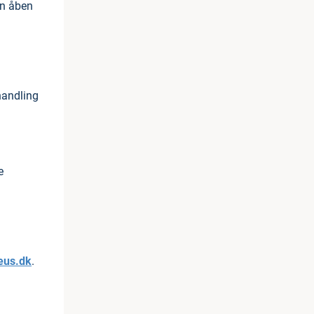
en åben
handling
e
eus.dk
.