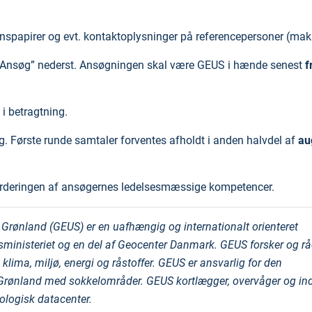
spapirer og evt. kontaktoplysninger på referencepersoner (maks
 ”Ansøg” nederst. Ansøgningen skal være GEUS i hænde senest
f
 i betragtning.
g. Første runde samtaler forventes afholdt i anden halvdel af
au
 vurderingen af ansøgernes ledelsesmæssige kompetencer.
Grønland (GEUS) er en uafhængig og internationalt orienteret
gsministeriet og en del af Geocenter Danmark. GEUS forsker og rå
klima, miljø, energi og råstoffer. GEUS er ansvarlig for den
 Grønland med sokkelområder. GEUS kortlægger, overvåger og in
ologisk datacenter.