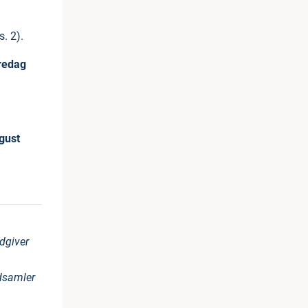
. 2).
redag
gust
dgiver
dsamler