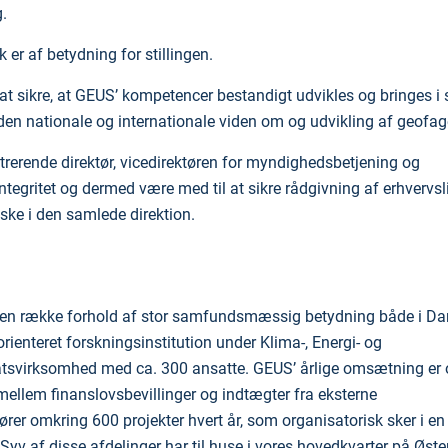
g.
 er af betydning for stillingen.
at sikre, at GEUS’ kompetencer bestandigt udvikles og bringes i s
il den nationale og internationale viden om og udvikling af geofa
erende direktør, vicedirektøren for myndighedsbetjening og
tegritet og dermed være med til at sikre rådgivning af erhvervsl
 ske i den samlede direktion.
m en række forhold af stor samfundsmæssig betydning både i D
ienteret forskningsinstitution under Klima-, Energi- og
atsvirksomhed med ca. 300 ansatte. GEUS’ årlige omsætning er
 mellem finanslovsbevillinger og indtægter fra eksterne
er omkring 600 projekter hvert år, som organisatorisk sker i en
. Syv af disse afdelinger har til huse i vores hovedkvarter på Øste