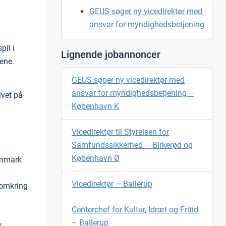
GEUS søger ny vicedirektør med
ansvar for myndighedsbetjening
pil i
Lignende jobannoncer
gene.
GEUS søger ny vicedirektør med
ansvar for myndighedsbetjening –
ivet på
København K
Vicedirektør til Styrelsen for
Samfundssikkerhed – Birkerød og
København Ø
anmark
Vicedirektør – Ballerup
 omkring
Centerchef for Kultur, Idræt og Fritid
– Ballerup
r