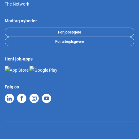
The Network
Modtag nyheder
For jobsøgere
For arbejdsgivere
Hent job-apps
Følg os