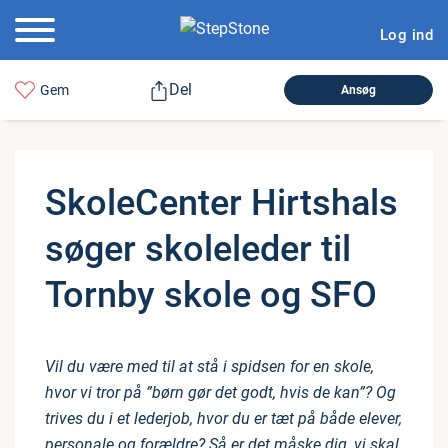
Log ind
Del
Gem
Ansøg
Sko­leCen­ter Hirtshals
søger skole­le­der til
Tornby skole og SFO
Vil du være med til at stå i spidsen for en skole,
hvor vi tror på ”børn gør det godt, hvis de kan”? Og
trives du i et lederjob, hvor du er tæt på både elever,
personale og forældre? Så er det måske dig, vi skal