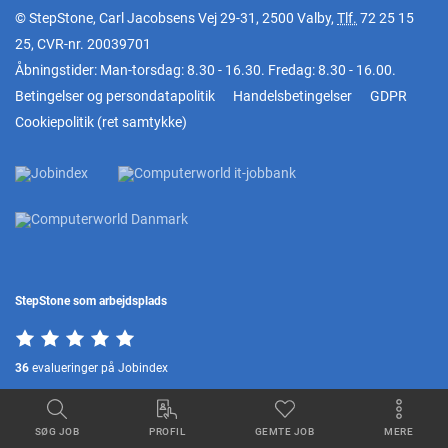
© StepStone, Carl Jacobsens Vej 29-31, 2500 Valby,
Tlf.
72 25 15
25
, CVR-nr. 20039701
Åbningstider: Man-torsdag: 8.30 - 16.30. Fredag: 8.30 - 16.00.
Betingelser og persondatapolitik
Handelsbetingelser
GDPR
Cookiepolitik
(
ret samtykke
)
StepStone som arbejdsplads
36
evalueringer på Jobindex
SØG JOB
PROFIL
GEMTE JOB
MERE