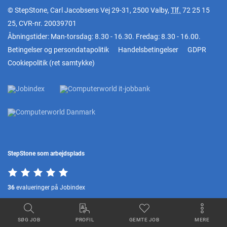
© StepStone, Carl Jacobsens Vej 29-31, 2500 Valby,
Tlf.
72 25 15
25
, CVR-nr. 20039701
Åbningstider: Man-torsdag: 8.30 - 16.30. Fredag: 8.30 - 16.00.
Betingelser og persondatapolitik
Handelsbetingelser
GDPR
Cookiepolitik
(
ret samtykke
)
StepStone som arbejdsplads
36
evalueringer på Jobindex
SØG JOB
PROFIL
GEMTE JOB
MERE