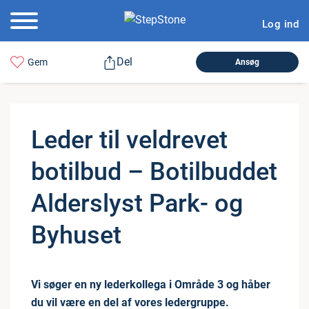
Log ind
Del
Gem
Ansøg
Leder til veldrevet
botilbud – Bo­til­bud­det
Al­der­s­lyst Park- og
Byhuset
Vi søger en ny lederkollega i Område 3 og håber
du vil være en del af vores ledergruppe.