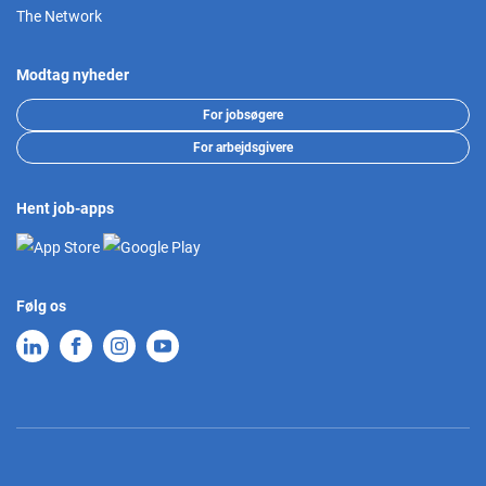
The Network
Modtag nyheder
For jobsøgere
For arbejdsgivere
Hent job-apps
Følg os