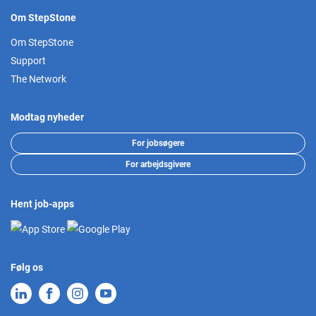
Om StepStone
Om StepStone
Support
The Network
Modtag nyheder
For jobsøgere
For arbejdsgivere
Hent job-apps
Følg os