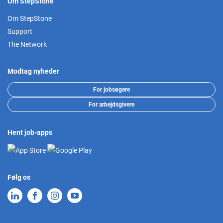
Om StepStone
Om StepStone
Support
The Network
Modtag nyheder
For jobsøgere
For arbejdsgivere
Hent job-apps
Følg os