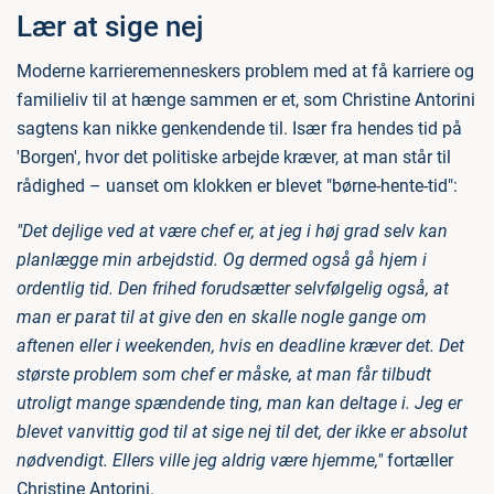
Lær at sige nej
Moderne karrieremenneskers problem med at få karriere og
familieliv til at hænge sammen er et, som Christine Antorini
sagtens kan nikke genkendende til. Især fra hendes tid på
'Borgen', hvor det politiske arbejde kræver, at man står til
rådighed – uanset om klokken er blevet "børne-hente-tid":
"Det dejlige ved at være chef er, at jeg i høj grad selv kan
planlægge min arbejdstid. Og dermed også gå hjem i
ordentlig tid. Den frihed forudsætter selvfølgelig også, at
man er parat til at give den en skalle nogle gange om
aftenen eller i weekenden, hvis en deadline kræver det. Det
største problem som chef er måske, at man får tilbudt
utroligt mange spændende ting, man kan deltage i. Jeg er
blevet vanvittig god til at sige nej til det, der ikke er absolut
nødvendigt. Ellers ville jeg aldrig være hjemme,"
fortæller
Christine Antorini.