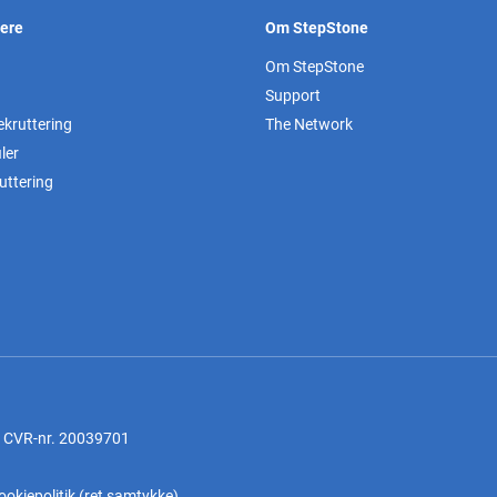
vere
Om StepStone
Om StepStone
Support
ekruttering
The Network
ler
uttering
, CVR-nr. 20039701
ookiepolitik
(
ret samtykke
)