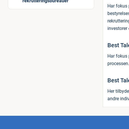
rekrutteringsbureauer
Har fokus 
bestyrelse
rekrutteri
investorer
Best Tal
Har fokus 
processen. 
Best Ta
Her tilbyd
andre indi