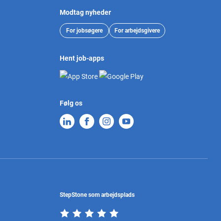
Modtag nyheder
For jobsøgere
For arbejdsgivere
Hent job-apps
Følg os
StepStone som arbejdsplads