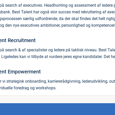
på search af executives. Headhunting og assessment af ledere p
sbank. Best Talent har også stor succes med rekruttering af exec
ngsprocessen særlig udfordrende, da der skal findes det helt rig
 og den nye executives ambitioner, personlighed og kompetencer
ent Recruitment
på search & af specialister og ledere på taktisk niveau. Best Tal
Ligeledes kan vi tilbyde at vurdere jeres egne kandidater. Det he
lent Empowerment
er vi strategisk onboarding, karriererådgivning, lederudvikling,
viduelle foredrag og workshops.