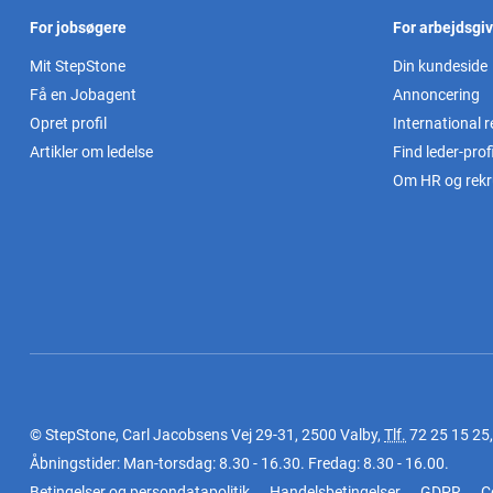
For jobsøgere
For arbejdsgi
Mit StepStone
Din kundeside
Få en Jobagent
Annoncering
Opret profil
International r
Artikler om ledelse
Find leder-profi
Om HR og rekr
© StepStone, Carl Jacobsens Vej 29-31, 2500 Valby,
Tlf.
72 25 15 25
Åbningstider: Man-torsdag: 8.30 - 16.30. Fredag: 8.30 - 16.00.
Betingelser og persondatapolitik
Handelsbetingelser
GDPR
C