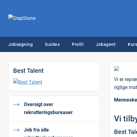
Jobsøgning
Guides
Profil
Jobagent
Kurs
Best Talent
Vi er repræ
rigtige ma
Mennesker
Oversigt over
rekrutteringsbureauer
Vi til
Job fra alle
Best Tal