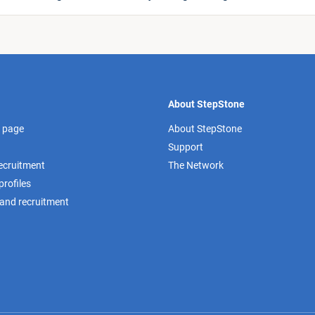
About StepStone
 page
About StepStone
Support
recruitment
The Network
rofiles
 and recruitment