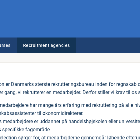
urses
Recruitment agencies
on er Danmarks største rekrutteringsbureau inden for regnskab
er gang, vi rekrutterer en medarbejder. Derfor stiller vi krav til os 
 medarbejdere har mange års erfaring med rekruttering på alle ni
skabsassistenter til økonomidirektører.
 medarbejdere er uddannet på handelshøjskolen eller universitete
s specifikke fagområde
election sørger for, at medarbejderne gennemgår løbende efter