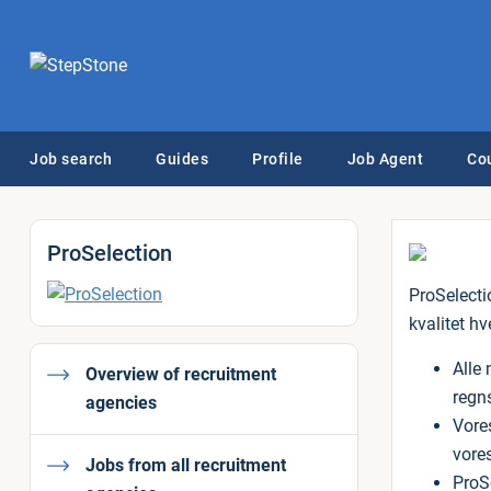
Job search
Guides
Profile
Job Agent
Co
ProSelection
ProSelecti
kvalitet hv
Alle
Overview of recruitment
regn
agencies
Vores
vore
Jobs from all recruitment
ProS