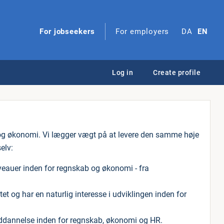
For jobseekers
For employers
DA
EN
Log in
Create profile
 og økonomi. Vi lægger vægt på at levere den samme høje
selv:
veauer inden for regnskab og økonomi - fra
t og har en naturlig interesse i udviklingen inden for
uddannelse inden for regnskab, økonomi og HR.