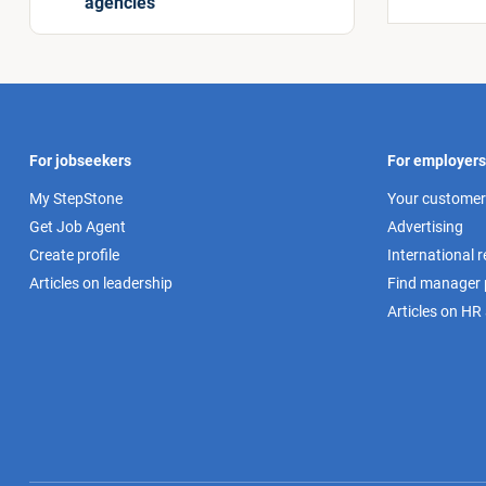
agencies
For jobseekers
For employers
My StepStone
Your customer
Get Job Agent
Advertising
Create profile
International 
Articles on leadership
Find manager p
Articles on HR