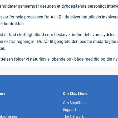
kandidater gennemgår desuden et dybdegående personligt intervi
svar for hele processen fra A til Z - du bliver naturligvis involv
er kontrakten.
tid et fast skriftligt tilbud som beskriver indholdet i vores ydels
en ekstra regninger - Du får til gengæld den bedste medarbejder
er.
ttelsen følger vi naturligvis løbende op - både med dig og din ny
vere
Om StepStone
Om StepStone
Support
ekruttering
The Network