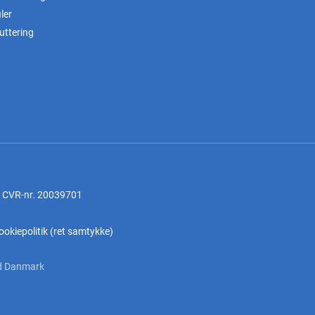
ler
uttering
, CVR-nr. 20039701
ookiepolitik
(
ret samtykke
)