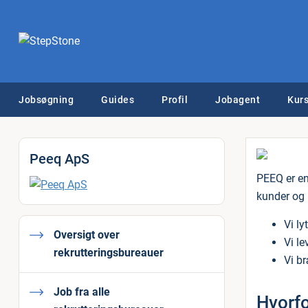
Jobsøgning
Guides
Profil
Jobagent
Kurs
Peeq ApS
PEEQ er en
kunder og 
Vi ly
Oversigt over
Vi le
rekrutteringsbureauer
Vi b
Job fra alle
Hvorf