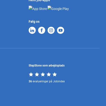
Hent job-apps
Følg os
StepStone som arbejdsplads
36
evalueringer på Jobindex