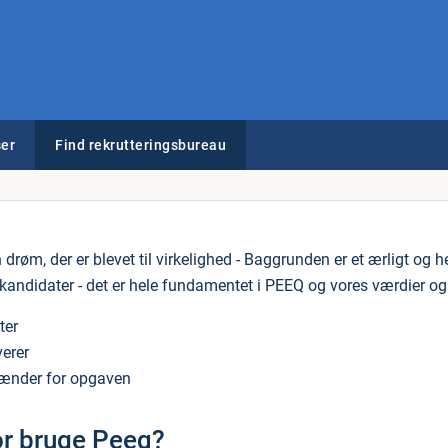
er
Find rekrutteringsbureau
 drøm, der er blevet til virkelighed - Baggrunden er et ærligt og
kandidater - det er hele fundamentet i PEEQ og vores værdier og
tter
verer
rænder for opgaven
or bruge Peeq?