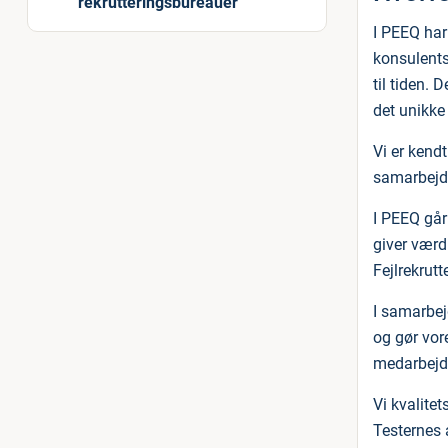
rekrutteringsbureauer
I PEEQ har
konsulentsi
til tiden. 
det unikke
Vi er kend
samarbejd
I PEEQ går
giver værd
Fejlrekrut
I samarbej
og gør vor
medarbejde
Vi kvalite
Testernes 