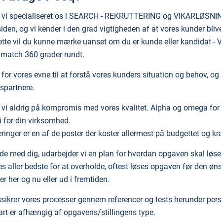
 vi specialiseret os i SEARCH - REKRUTTERING og VIKARLØSNING
den, og vi kender i den grad vigtigheden af at vores kunder blive
Dette vil du kunne mærke uanset om du er kunde eller kandidat - Vi
 match 360 grader rundt.
t for vores evne til at forstå vores kunders situation og behov, o
spartnere.
 vi aldrig på kompromis med vores kvalitet. Alpha og omega for vo
i for din virksomhed.
teringer er en af de poster der koster allermest på budgettet og k
de med dig, udarbejder vi en plan for hvordan opgaven skal løses.
es aller bedste for at overholde, oftest løses opgaven før den øn
r her og nu eller ud i fremtiden.
tssikrer vores processer gennem referencer og tests herunder pers
art er afhængig af opgavens/stillingens type.