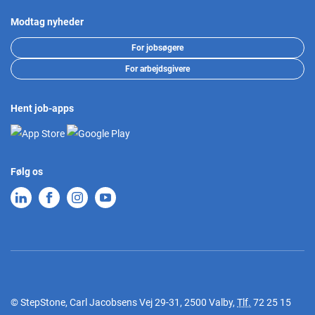
Modtag nyheder
For jobsøgere
For arbejdsgivere
Hent job-apps
Følg os
© StepStone, Carl Jacobsens Vej 29-31, 2500 Valby,
Tlf.
72 25 15