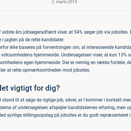
2. marts 2015
sidste års jobsøgeradfærd viser, at 54% søger job via jobsites. De
i jagten på de rette kandidater.
erfor ikke baseres på forventningen om, at interesserede kandida
ia virksomhedens hjemmeside. Undersøgelsen viser, at kun 13% s
somhedens egen hjemmeside. Der er nemlig en række fordele, der 
ter at rette opmærksomheden mod jobsites.
et vigtigt for dig?
 stand til at søge de rigtige job, sikrer, at I kommer i kontakt med
aterne af undersøgelsen afspejler kandidaternes erfaring, men o
ed synlige stillingsopslag på jobsites er du godt repræsenteret i