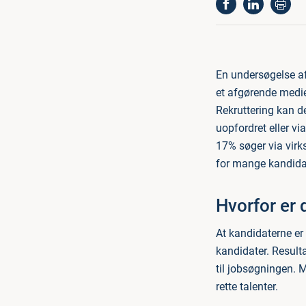
En undersøgelse af 
et afgørende medie 
Rekruttering kan d
uopfordret eller v
17% søger via virk
for mange kandida
Hvorfor er d
At kandidaterne er i
kandidater. Result
til jobsøgningen. M
rette talenter.