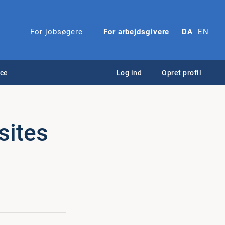
For jobsøgere
For arbejdsgivere
DA
EN
nce
Log ind
Opret profil
sites