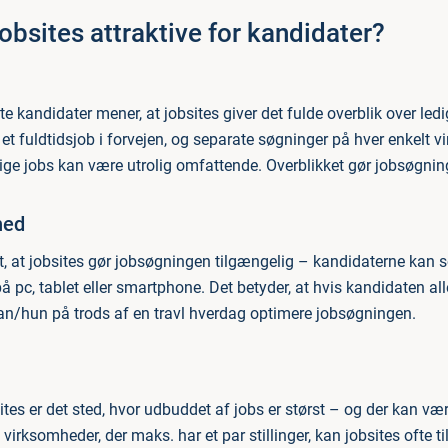
jobsites attraktive for kandidater?
 kandidater mener, at jobsites giver det fulde overblik over ledi
et fuldtidsjob i forvejen, og separate søgninger på hver enkelt 
ige jobs kan være utrolig omfattende. Overblikket gør jobsøgnin
hed
, at jobsites gør jobsøgningen tilgængelig – kandidaterne kan s
å pc, tablet eller smartphone. Det betyder, at hvis kandidaten all
han/hun på trods af en travl hverdag optimere jobsøgningen.
tes er det sted, hvor udbuddet af jobs er størst – og der kan væ
virksomheder, der maks. har et par stillinger, kan jobsites ofte 