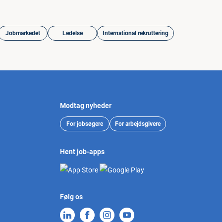
Jobmarkedet
Ledelse
International rekruttering
Modtag nyheder
For jobsøgere
For arbejdsgivere
Hent job-apps
Følg os