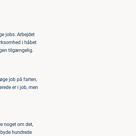
ge jobs. Arbejdet
virksomhed i håbet
gen tilgængelig.
øge job på farten,
erede er i job, men
re noget om det,
tilbyde hundrede