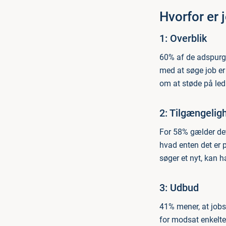
Hvorfor er 
1: Overblik
60% af de adspurgte
med at søge job er 
om at støde på led
2: Tilgængelig
For 58% gælder det
hvad enten det er p
søger et nyt, kan 
3: Udbud
41% mener, at jobsi
for modsat enkelte 