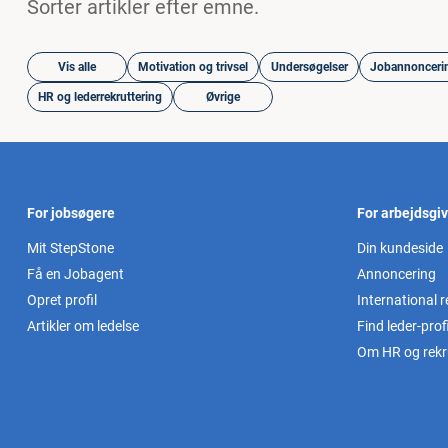
Sorter artikler efter emne.
Vis alle
Motivation og trivsel
Undersøgelser
Jobannonceri
HR og lederrekruttering
Øvrige
For jobsøgere
For arbejdsgi
Mit StepStone
Din kundeside
Få en Jobagent
Annoncering
Opret profil
International r
Artikler om ledelse
Find leder-profi
Om HR og rekr