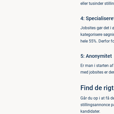
eller tusinder still
4: Specialiser
Jobsites gør det i 
kategorisere søgnin
hele 55%. Derfor fo
5: Anonymitet
Er man i starten a
med jobsites er der
Find de rig
Går du op i at få 
stillingsannonce 
kandidater.