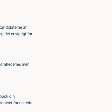
 kandidaterne at
g det er vigtigt for
rksomhederne, men
 book din
oneret for de rette