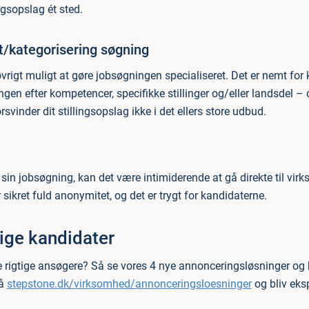
ingsopslag ét sted.
et/kategorisering søgning
øvrigt muligt at gøre jobsøgningen specialiseret. Det er nemt for
gen efter kompetencer, specifikke stillinger og/eller landsdel – o
rsvinder dit stillingsopslag ikke i det ellers store udbud.
f sin jobsøgning, kan det være intimiderende at gå direkte til vi
 sikret fuld anonymitet, og det er trygt for kandidaterne.
tige kandidater
de rigtige ansøgere? Så se vores 4 nye annonceringsløsninger og
på
stepstone.dk/virksomhed/annonceringsloesninger
og bliv eksp