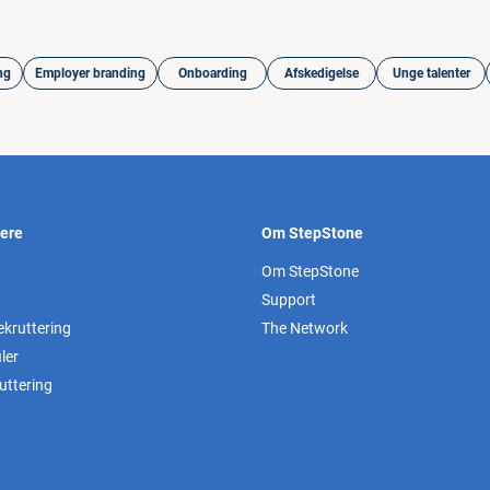
ng
Employer branding
Onboarding
Afskedigelse
Unge talenter
vere
Om StepStone
Om StepStone
Support
ekruttering
The Network
ler
uttering