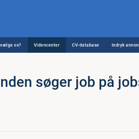
 vælge os?
Videncenter
CV-database
Indryk anno
nden søger job på job