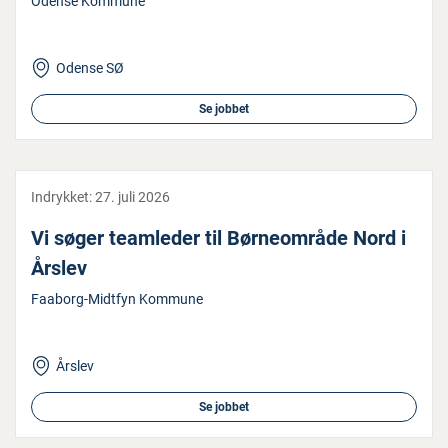
Odense Kommune
Odense SØ
Se jobbet
Indrykket:
27. juli 2026
Vi søger teamleder til Bør­ne­om­rå­de Nord i
Årslev
Faaborg-Midtfyn Kommune
Årslev
Se jobbet