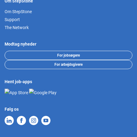
Om StepStone
Om StepStone
Support
The Network
Modtag nyheder
For jobsøgere
For arbejdsgivere
Hent job-apps
Følg os