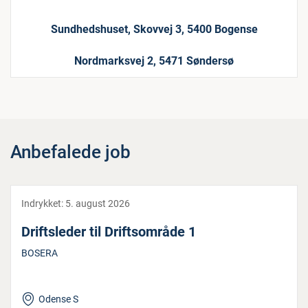
Sundhedshuset, Skovvej 3, 5400 Bogense
Nordmarksvej 2, 5471 Søndersø
Anbefalede job
Indrykket:
5. august 2026
Drifts­le­der til Drifts­om­rå­de 1
BOSERA
Odense S