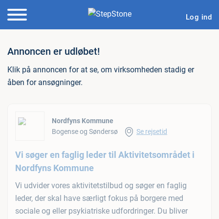
Log ind
Jobannonce: Vi søger en fa
Annoncen er udløbet!
Klik på annoncen for at se, om virksomheden stadig er
åben for ansøgninger.
Nordfyns Kommune
Bogense og Søndersø
Se rejsetid
Vi søger en faglig leder til Aktivitetsområdet i
Nordfyns Kommune
Vi udvider vores aktivitetstilbud og søger en faglig
leder, der skal have særligt fokus på borgere med
sociale og eller psykiatriske udfordringer. Du bliver