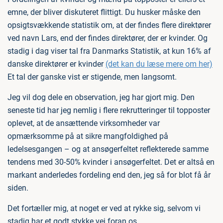
emne, der bliver diskuteret flittigt. Du husker måske den
opsigtsvækkende statistik om, at der findes flere direktører
ved navn Lars, end der findes direktører, der er kvinder. Og
stadig i dag viser tal fra Danmarks Statistik, at kun 16% af
danske direktører er kvinder
(det kan du læse mere om her)
Et tal der ganske vist er stigende, men langsomt.
Jeg vil dog dele en observation, jeg har gjort mig. Den
seneste tid har jeg nemlig i flere rekrutteringer til topposter
oplevet, at de ansættende virksomheder var
opmærksomme på at sikre mangfoldighed på
ledelsesgangen – og at ansøgerfeltet reflekterede samme
tendens med 30-50% kvinder i ansøgerfeltet. Det er altså en
markant anderledes fordeling end den, jeg så for blot få år
siden.
Det fortæller mig, at noget er ved at rykke sig, selvom vi
stadig har et godt stykke vej foran os.