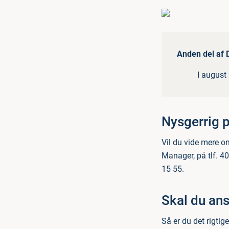
Anden del af 
I august
Nysgerrig 
Vil du vide mere o
Manager, på tlf. 40
15 55.
Skal du ans
Så er du det rigtig