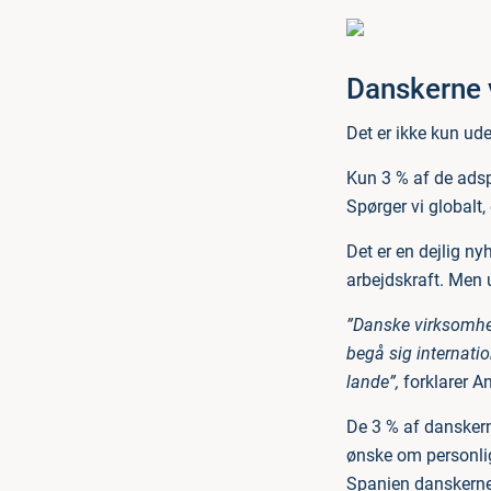
Danskerne 
Det er ikke kun ud
Kun 3 % af de adspu
Spørger vi globalt,
Det er en dejlig ny
arbejdskraft. Men 
”Danske virksomhed
begå sig internati
lande”,
forklarer A
De 3 % af danskern
ønske om personlig 
Spanien danskerne r