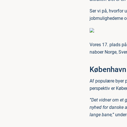
Ser vi på, hvorfor 
jobmulighederne og
Vores 17. plads på 
naboer Norge, Sveri
København i
Af populære byer p
perspektiv er Køben
”Det vidner om et 
nyhed for danske ar
lange bane,”
unders