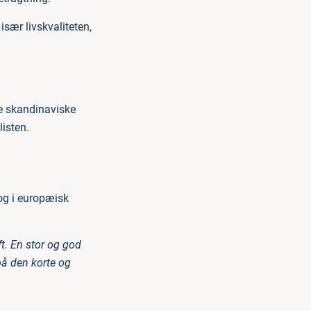
især livskvaliteten,
re skandinaviske
listen.
og i europæisk
t. En stor og god
på den korte og