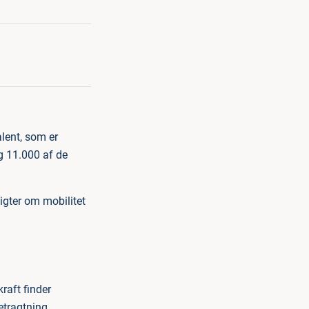
lent, som er
g 11.000 af de
sigter om mobilitet
raft finder
betragtning.