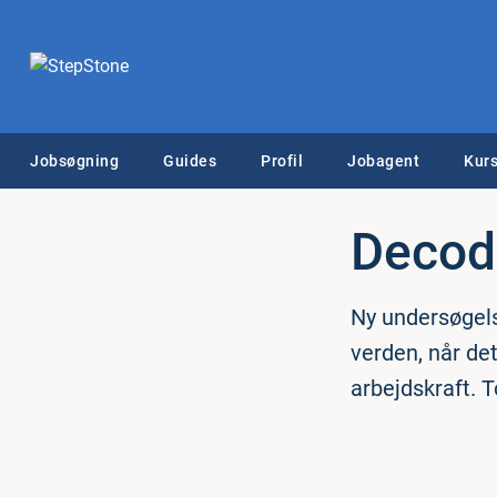
Jobsøgning
Guides
Profil
Jobagent
Kurs
Decodi
Ny undersøgels
verden, når de
arbejdskraft. T