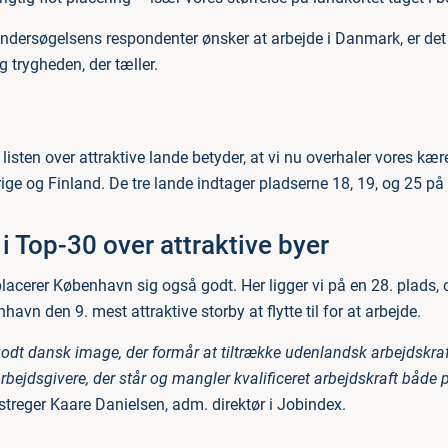
undersøgelsens respondenter ønsker at arbejde i Danmark, er det 
 trygheden, der tæller.
listen over attraktive lande betyder, at vi nu overhaler vores kæ
ge og Finland. De tre lande indtager pladserne 18, 19, og 25 på 
 Top-30 over attraktive byer
lacerer København sig også godt. Her ligger vi på en 28. plads, 
havn den 9. mest attraktive storby at flytte til for at arbejde.
godt dansk image, der formår at tiltrække udenlandsk arbejdskraf
bejdsgivere, der står og mangler kvalificeret arbejdskraft både 
treger Kaare Danielsen, adm. direktør i Jobindex.