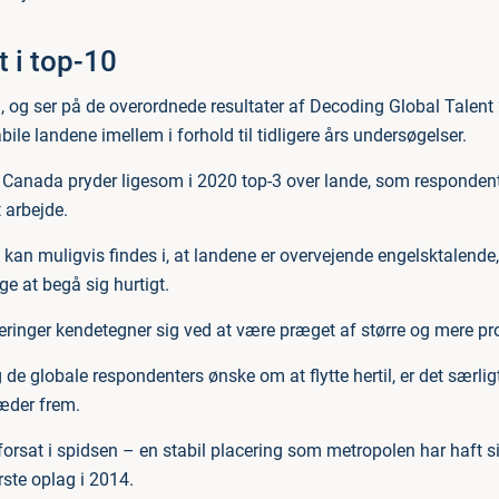
t i top-10
d, og ser på de overordnede resultater af Decoding Global Talent 
bile landene imellem i forhold til tidligere års undersøgelser.
 Canada pryder ligesom i 2020 top-3 over lande, som responden
t arbejde.
kan muligvis findes i, at landene er overvejende engelsktalende,
e at begå sig hurtigt.
eringer kendetegner sig ved at være præget af større og mere p
 de globale respondenters ønske om at flytte hertil, er det særlig
æder frem.
forsat i spidsen – en stabil placering som metropolen har haft s
ste oplag i 2014.