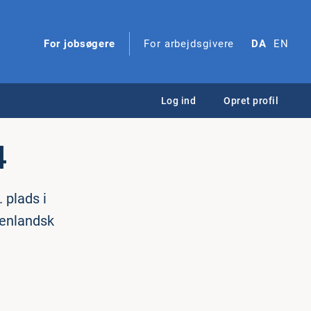
For jobsøgere
For arbejdsgivere
DA
EN
Log ind
Opret profil
4
 plads i
denlandsk