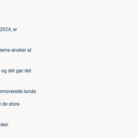
2024, er
terne ønsker at
 og det gør det
romoverede lande.
t de store
iden