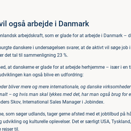
vil også arbejde i Danmark
enlandsk arbejdskraft, som er glade for at arbejde i Danmark – 
rgte danskere i undersøgelsen svarer, at de aktivt vil søge job i
 er det tal til sammenligning 23 %.
hed, at danskerne er glade for at arbejde herhjemme – især i en t
udviklingen kan også blive en udfordring:
er bliver mere og mere internationale, og danske virksomheder 
onalt – og hvis man skal lykkes med det, har man også brug for e
nders Skov, International Sales Manager i Jobindex.
e, som søger udlands, tager gerne afsted med et jobtilbud på hån
udvikling og kulturelle oplevelser. Det er særligt USA, Tyskland
ejser til.