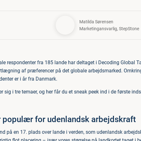
Matilda Sørensen
Marketingansvarlig
,
StepStone
le respondenter fra 185 lande har deltaget i Decoding Global Ta
rtlægning af præferencer på det globale arbejdsmarked. Omkrin
enter er i år fra Danmark.
 sig i tre temaer, og her får du et sneak peek ind i de første ind
 populær for udenlandsk arbejdskraft
ind på en 17. plads over lande i verden, som udenlandsk arbejdsk
 rigtig flot placering – især vores størrelse på landkortet taget i 