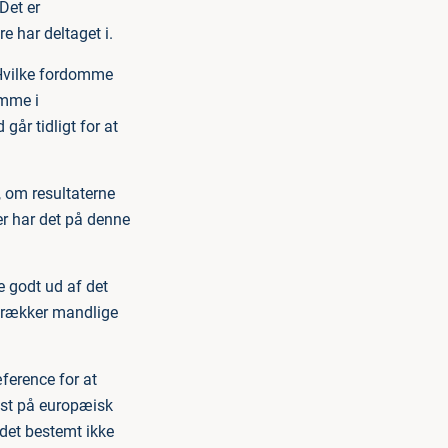
Det er
 har deltaget i.
. Hvilke fordomme
omme i
år tidligt for at
, om resultaterne
r har det på denne
 godt ud af det
etrækker mandlige
ference for at
est på europæisk
 det bestemt ikke