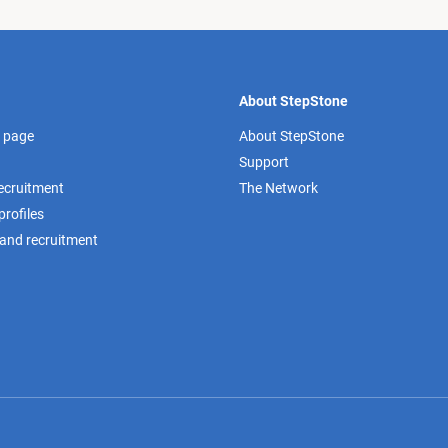
About StepStone
 page
About StepStone
Support
recruitment
The Network
rofiles
 and recruitment