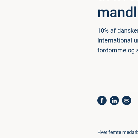
mandli
10% af dansker
International 
fordomme og s
Hver femte medarbe