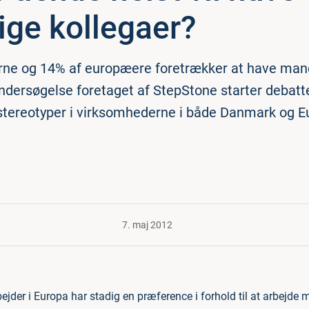
ge kollegaer?
ne og 14% af europæere foretrækker at have mand
undersøgelse foretaget af StepStone starter debat
tereotyper i virksomhederne i både Danmark og E
7. maj 2012
jder i Europa har stadig en præference i forhold til at arbejd