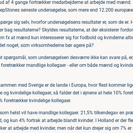
3 ud af 4 gange fortrækker medarbejderne at arbejde med mænd. 
tepStones seneste undersøgelse, som mere end 12.200 europæere
 spørge sig selv, hvorfor undersøgelsens resultater er, som de er
er bag resultaterne? Skyldes resultaterne, at der eksisterer ford
 fx at mænd kun interesserer sig for fodbold og kvinderne altid g
det noget, som virksomhederne bør agere på?
nt spørgsmål, som undersøgelsen desværre ikke kan svare på, er
 foretrækker mandlige kollegaer - eller om både mænd og kvinde
mmen med Sverige er de lande i Europa, hvor flest kommer lige
og kvindelige kollegaer, så falder det i øjnene at hele 10% for
% foretrækker kvindelige kollegaer.
 som helst vil have mandlige kollegaer. 21,5% tilkendegav en præ
og kun 4% fortrak at arbejde blandt kvinder. I Holland er der fl
ker at arbejde med kvinder, men når det kun drejer sig om 7% er