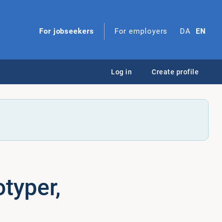
For jobseekers
For employers
DA
EN
Log in
Create profile
ty­per,