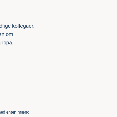
lige kollegaer.
ten om
uropa.
e med enten mænd