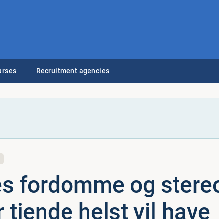
urses
Recruitment agencies
s fordomme og ste­reo­
r tiende helst vil have