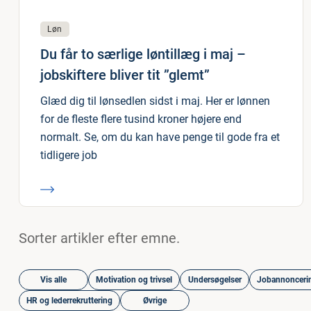
Løn
Du får to særlige løntillæg i maj –
jobskiftere bliver tit ”glemt”
Glæd dig til lønsedlen sidst i maj. Her er lønnen
for de fleste flere tusind kroner højere end
normalt. Se, om du kan have penge til gode fra et
tidligere job
Sorter artikler efter emne.
Vis alle
Motivation og trivsel
Undersøgelser
Jobannonceri
HR og lederrekruttering
Øvrige