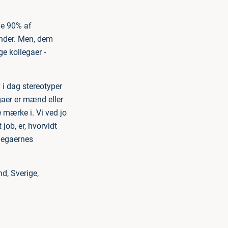
le 90% af
inder. Men, dem
e kollegaer -
 i dag stereotyper
gaer er mænd eller
 mærke i. Vi ved jo
 job, er, hvorvidt
llegaernes
d, Sverige,