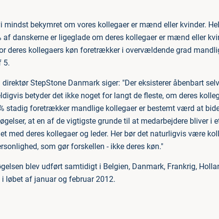
vi mindst bekymret om vores kollegaer er mænd eller kvinder. He
af danskerne er ligeglade om deres kollegaer er mænd eller kv
r deres kollegaers køn foretrækker i overvældende grad mandlig
 5.
 direktør StepStone Danmark siger: "Der eksisterer åbenbart selv
digvis betyder det ikke noget for langt de fleste, om deres kolle
% stadig foretrækker mandlige kollegaer er bestemt værd at bide
øgelser, at en af de vigtigste grunde til at medarbejdere bliver i et
t med deres kollegaer og leder. Her bør det naturligvis være ko
sonlighed, som gør forskellen - ikke deres køn."
elsen blev udført samtidigt i Belgien, Danmark, Frankrig, Hollan
i løbet af januar og februar 2012.