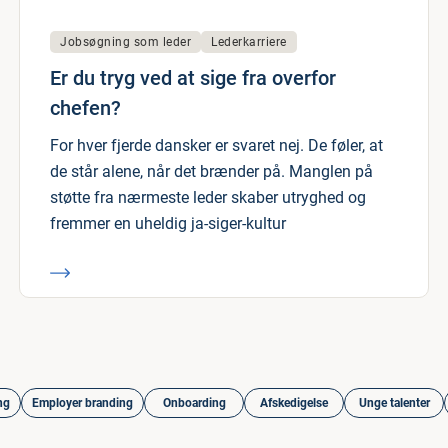
Jobsøgning som leder
Lederkarriere
Er du tryg ved at sige fra overfor
chefen?
For hver fjerde dansker er svaret nej. De føler, at
de står alene, når det brænder på. Manglen på
støtte fra nærmeste leder skaber utryghed og
fremmer en uheldig ja-siger-kultur
ng
Employer branding
Onboarding
Afskedigelse
Unge talenter