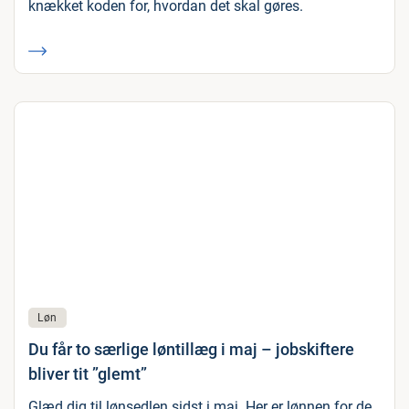
knækket koden for, hvordan det skal gøres.
Løn
Du får to særlige løntillæg i maj – jobskiftere
bliver tit ”glemt”
Glæd dig til lønsedlen sidst i maj. Her er lønnen for de