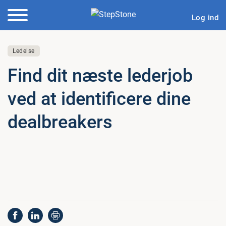
Log ind
Ledelse
Find dit næste lederjob
ved at iden­ti­fi­ce­re dine
de­al­bre­a­kers