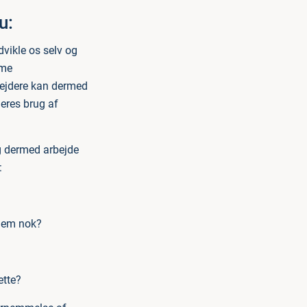
u:
dvikle os selv og
mme
bejdere kan dermed
eres brug af
og dermed arbejde
:
 dem nok?
ette?