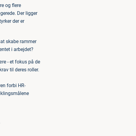
re og flere
gerede. Der ligger
yrker der er
r at skabe rammer
ntet i arbejdet?
ære - et fokus på de
 til deres roller.
en forbi HR-
viklingsmålene
e