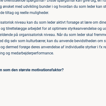
ille ovenstående spørgsmål? Disse spørgsmål kan give dig, en f
g ønsket med udvikling bunder i og hvordan du som leder kan s
e tiltag og reelle muligheder.
satorisk niveau kan du som leder aktivt forsøge at lære om din
r og tilrettelægge arbejdet for at optimere styrkeanvendelse og ud
ældende på organisatorisk niveau. Når du som leder skal fremme
d dig selv som kulturbærer, kan du anvende bevidstheden om styr
g dermed forøge deres anvendelse af individuelle styrker i fx re
ing og medarbejderperformance.
n som den største motivationsfaktor?