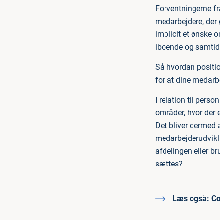
Forventningerne fra
medarbejdere, der 
implicit et ønske o
iboende og samtidi
Så hvordan positio
for at dine medarbe
I relation til perso
områder, hvor der 
Det bliver dermed 
medarbejderudvikli
afdelingen eller b
sættes?
Læs også:
Co