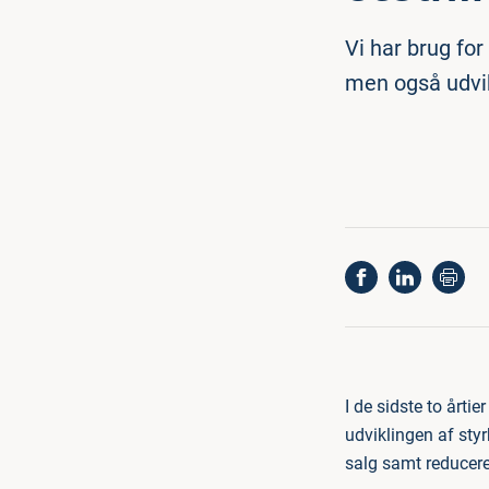
Vi har brug for
men også udvikl
I de sidste to årti
udviklingen af styr
salg samt reducer