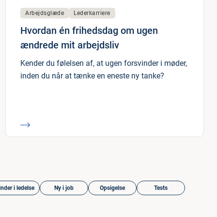
Arbejdsglæde
Lederkarriere
Hvordan én frihedsdag om ugen
ændrede mit arbejdsliv
Kender du følelsen af, at ugen forsvinder i møder,
inden du når at tænke en eneste ny tanke?
nder i ledelse
Ny i job
Opsigelse
Tests