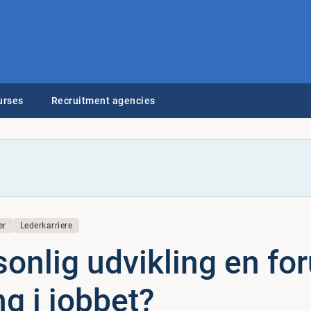
urses
Recruitment agencies
er
Lederkarriere
sonlig udvikling en for
ng i jobbet?