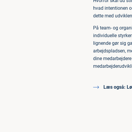
Hvorfor skal du st
hvad intentionen o
dette med udviklend
På team- og organi
individuelle styrke
lignende gør sig g
arbejdspladsen, me
dine medarbejdere o
medarbejderudvikl
Læs også:
Lø