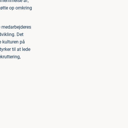
ornemmelse af,
tøtte op omkring
e medarbejderes
vikling. Det
 kulturen på
ker til at lede
kruttering,