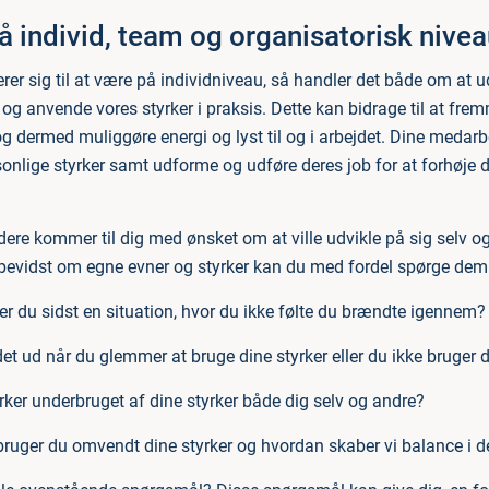
å individ, team og organisatorisk nivea
erer sig til at være på individniveau, så handler det både om at u
e og anvende vores styrker i praksis. Dette kan bidrage til at fre
g dermed muliggøre energi og lyst til og i arbejdet. Dine medar
onlige styrker samt udforme og udføre deres job for at forhøje d
ere kommer til dig med ønsket om at ville udvikle på sig selv 
bevidst om egne evner og styrker kan du med fordel spørge dem
r du sidst en situation, hvor du ikke følte du brændte igennem?
et ud når du glemmer at bruge dine styrker eller du ikke bruger
ker underbruget af dine styrker både dig selv og andre?
ruger du omvendt dine styrker og hvordan skaber vi balance i d