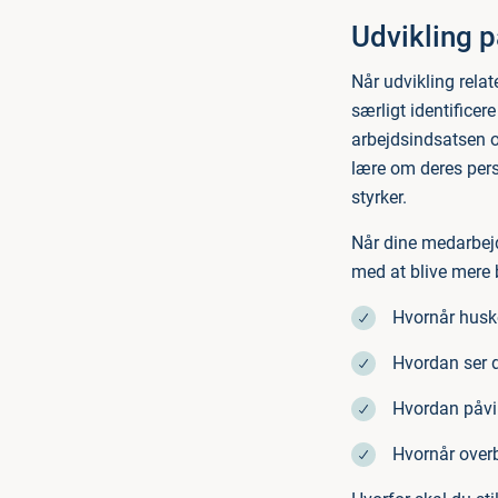
Udvikling p
Når udvikling relat
særligt identificer
arbejdsindsatsen o
lære om deres pers
styrker.
Når dine medarbejd
med at blive mere 
Hvornår huske
Hvordan ser d
Hvordan påvir
Hvornår overb