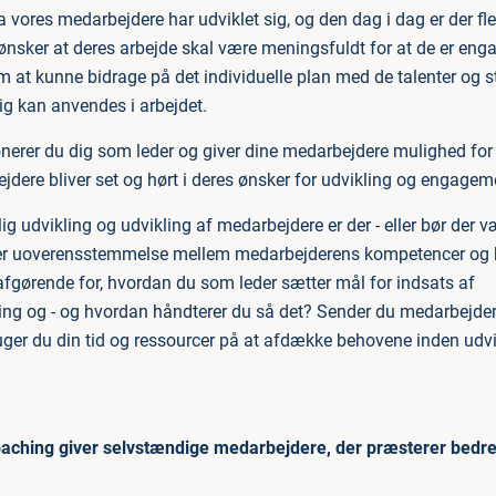
 vores medarbejdere har udviklet sig, og den dag i dag er der fle
ønsker at deres arbejde skal være meningsfuldt for at de er enga
m at kunne bidrage på det individuelle plan med de talenter og st
g kan anvendes i arbejdet.
nerer du dig som leder og giver dine medarbejdere mulighed fo
jdere bliver set og hørt i deres ønsker for udvikling og engageme
nlig udvikling og udvikling af medarbejdere er der - eller bør der v
er uoverensstemmelse mellem medarbejderens kompetencer og krav
afgørende for, hvordan du som leder sætter mål for indsats af
ng og - og hvordan håndterer du så det? Sender du medarbejder
ruger du din tid og ressourcer på at afdække behovene inden ud
aching giver selvstændige medarbejdere, der præsterer bedr