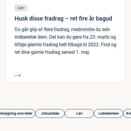
Løn
Husk disse fradrag – ret fire år bagud
Du går glip af flere fradrag, medmindre du selv
indberetter dem. Det kan du gøre fra 23. marts og
tilføje glemte fradrag helt tilbage til 2022. Find og
ret dine gamle fradrag senest 1. maj.
obsøgning som leder
Jobsamtale
Løn
Lederkarriere
Kvi