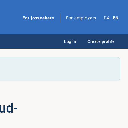
For jobseekers
For employers
DA
EN
Log in
Create profile
­ud­