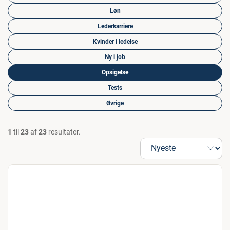
Løn
Lederkarriere
Kvinder i ledelse
Ny i job
Opsigelse
Tests
Øvrige
1
til
23
af
23
resultater.