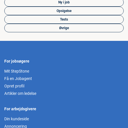
Ny i job
Opsigelse
Tests
Øvrige
For jobsøgere
Mit StepStone
Få en Jobagent
Opret profil
Artikler om ledelse
For arbejdsgivere
Din kundeside
Annoncering