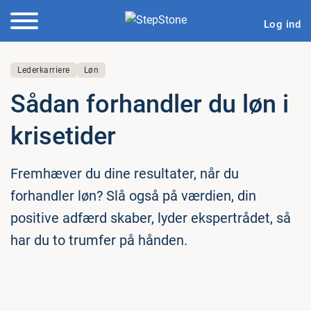
Log ind
Lederkarriere
Løn
Sådan for­hand­ler du løn i
kri­se­ti­der
Fremhæver du dine resultater, når du
forhandler løn? Slå også på værdien, din
positive adfærd skaber, lyder ekspertrådet, så
har du to trumfer på hånden.