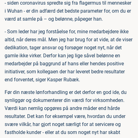
- siden coronavirus spredte sig fra flagermus til mennesker
i Wuhan - er din adfærd det bedste parameter for, om du er
værd at samle på – og belønne, påpeger han.
- Som leder har jeg forståelse for, mine medarbejdere ikke
altid, når deres mål. Men jeg har brug for at vide, at de viser
dedikation, tager ansvar og forsøger noget nyt, når det
gamle ikke virker. Derfor kan jeg lige såvel belønne en
medarbejder på baggrund af hans eller hendes positive
initiativer, som kollegaen der har leveret bedre resultater
end forventet, siger Kasper Rubæk.
Før din næste lønforhandling er det derfor en god ide, du
synliggør og dokumenterer din værdi for virksomheden.
Værdi kan nemlig opgøres på andre måder end hårde
resultater. Det kan for eksempel være, hvordan du under
svære vilkår, har gjort noget særligt for at servicere og
fastholde kunder - eller at du som noget nyt har skabt