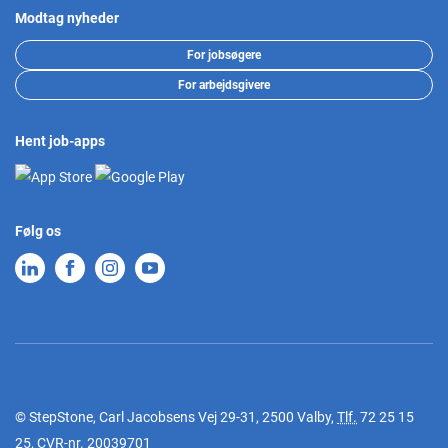
Modtag nyheder
For jobsøgere
For arbejdsgivere
Hent job-apps
Følg os
© StepStone, Carl Jacobsens Vej 29-31, 2500 Valby,
Tlf.
72 25 15
25
, CVR-nr. 20039701