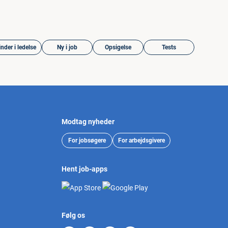
nder i ledelse
Ny i job
Opsigelse
Tests
Modtag nyheder
For jobsøgere
For arbejdsgivere
Hent job-apps
Følg os