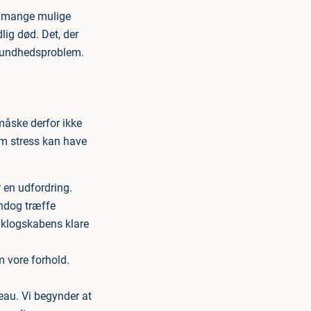
af mange mulige
ig død. Det, der
t sundhedsproblem.
måske derfor ikke
om stress kan have
r en udfordring.
 endog træffe
agklogskabens klare
m vore forhold.
eau. Vi begynder at