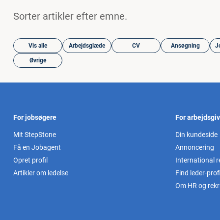
Sorter artikler efter emne.
Vis alle
Arbejdsglæde
CV
Ansøgning
J
Øvrige
For jobsøgere
For arbejdsgi
Mit StepStone
Din kundeside
Få en Jobagent
Annoncering
Opret profil
International r
Artikler om ledelse
Find leder-profi
Om HR og rekr