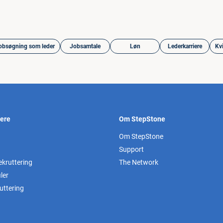
obsøgning som leder
Jobsamtale
Løn
Lederkarriere
Kvi
vere
Om StepStone
Om StepStone
Support
ekruttering
The Network
ler
uttering