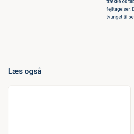
trække os til
fejltagelser.
tvunget til se
Læs også