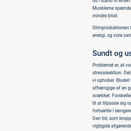
os i stand til ente
Musklerne spændes,
mindre blod.
Slimproduktionen fa
energi, og vore san
Sundt og u
Problemet er, at vo
stressreaktion. De
vi ophober. Blodet 
afhængige af en go
svækket. Forskellen
til at tilpasse sig 
fortsætte i længere
Den tid, som kroppe
vigtigste afgørende