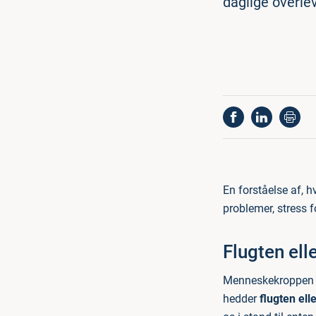
daglige overlev
En forståelse af, h
problemer, stress f
Flugten ell
Menneskekroppen ha
hedder
flugten ell