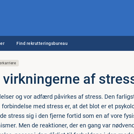
er
Find rekrutteringsbureau
erkarriere
virk­nin­ger­ne af stres
lelser og vor adfærd påvirkes af stress. Den farligs
 forbindelse med stress er, at det blot er et psyko
de stress sig i den fjerne fortid som en af vore fys
smer. Men de reaktioner, der en gang var nødvend