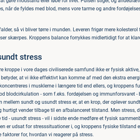
n at gøre modstand eller løbe for livet. Pulsen stiger, og åndedræt
 når de fyldes med blod, mens vore tarme og andre fordøjelseso
lder, så vi bliver tørre i munden. Leveren frigør mere kolesterol 
ser skærpes. Kroppens balance forrykkes midlertidigt for at klar
sundt stress
re kroppe i vore dages civiliserede samfund ikke er fysisk aktive,
t betyder, at vi ikke effektivt kan komme af med den ekstra energ
koncentreres i musklerne i længere tid end ellers, og kroppens fun
d blodcirkulation - som f.eks. fordøjelsen og immunforsvaret - b
 mellem sundt og usundt stress er, at en krop, der oplever sundt 
og hurtigt vender tilbage til en afbalanceret tilstand. Men stress, d
 tid - usundt stress - vil i sidste ende medføre et fysisk sammen
n er udsat for stresssituationer i, og kroppens fysiske tilstand e
 faktorer for, hvordan vi reagerer på stress.