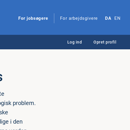
For jobsøgere
For arbejdsgivere
DA
EN
Log ind
Opret profil
s
te
logisk problem.
iske
ige i den