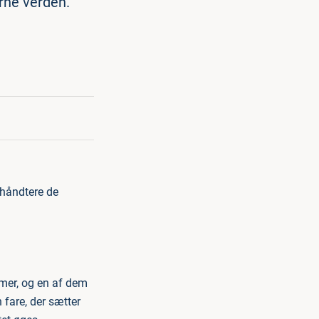
erne verden.
t håndtere de
mer, og en af dem
n fare, der sætter