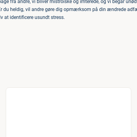
bage fra andre, vi bliver mistroiske og irriterede, og vi begår unø
 Er du heldig, vil andre gøre dig opmærksom på din ændrede adfær
lv at identificere usundt stress.