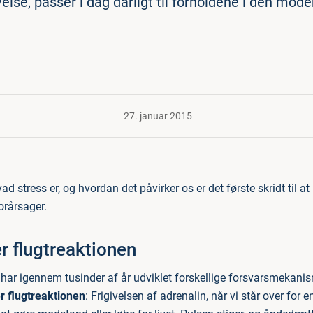
else, passer i dag dårligt til forholdene i den mod
27. januar 2015
vad stress er, og hvordan det påvirker os er det første skridt til a
orårsager.
er flugtreaktionen
r igennem tusinder af år udviklet forskellige forsvarsmekanis
er flugtreaktionen
: Frigivelsen af adrenalin, når vi står over for e