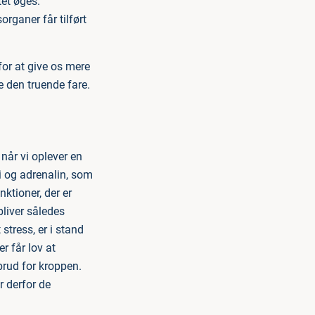
tet øges.
rganer får tilført
for at give os mere
e den truende fare.
 når vi oplever en
i og adrenalin, som
ktioner, der er
liver således
stress, er i stand
er får lov at
brud for kroppen.
r derfor de