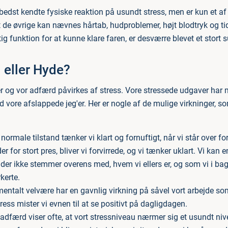
bedst kendte fysiske reaktion på usundt stress, men er kun et 
de øvrige kan nævnes hårtab, hudproblemer, højt blodtryk og tidl
ig funktion for at kunne klare faren, er desværre blevet et stor
l eller Hyde?
ser og vor adfærd påvirkes af stress. Vore stressede udgaver har 
d vore afslappede jeg'er. Her er nogle af de mulige virkninger, s
 normale tilstand tænker vi klart og fornuftigt, når vi står over fo
er for stort pres, bliver vi forvirrede, og vi tænker uklart. Vi kan
 der ikke stemmer overens med, hvem vi ellers er, og som vi i b
rkerte.
entalt velvære har en gavnlig virkning på såvel vort arbejde so
ess mister vi evnen til at se positivt på dagligdagen.
adfærd viser ofte, at vort stressniveau nærmer sig et usundt niv