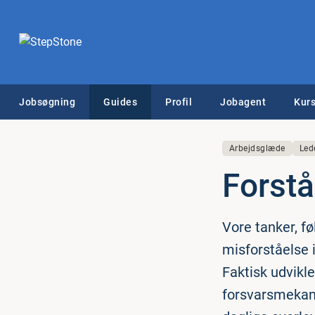
Jobsøgning
Guides
Profil
Jobagent
Kurs
Arbejdsglæde
Led
Forstå 
Vore tanker, fø
misforståelse i
Faktisk udvikle
forsvarsmekani