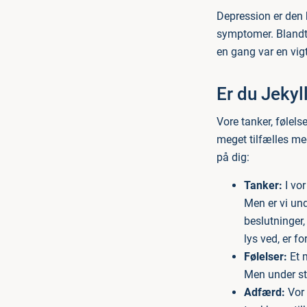
Depression er den 
symptomer. Blandt 
en gang var en vigt
Er du Jekyl
Vore tanker, følel
meget tilfælles me
på dig:
Tanker:
I vor
Men er vi und
beslutninger,
lys ved, er fo
Følelser:
Et m
Men under str
Adfærd:
Vor 